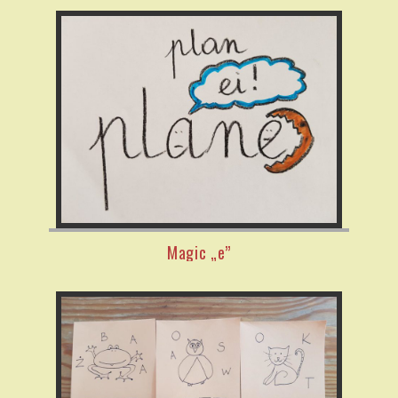
Magic „e”