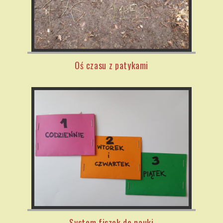
Oś czasu z patykami
System fiszek do nauki