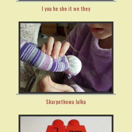
I you he she it we they
Skarpetkowa lalka