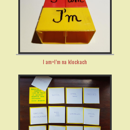
I am=I’m na klockach