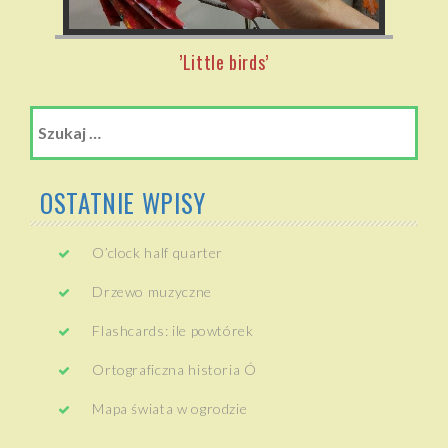
’Little birds’
Szukaj:
OSTATNIE WPISY
O’clock half quarter
Drzewo muzyczne
Flashcards: ile powtórek
Ortograficzna historia Ó
Mapa świata w ogrodzie