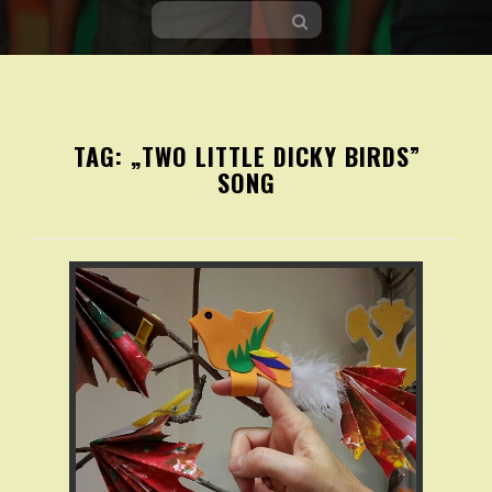
Skip
to
TAG:
„TWO LITTLE DICKY BIRDS”
content
SONG