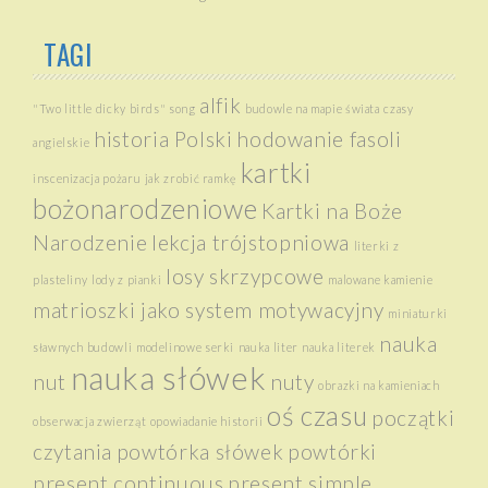
TAGI
alfik
"Two little dicky birds" song
budowle na mapie świata
czasy
historia Polski
hodowanie fasoli
angielskie
kartki
inscenizacja pożaru
jak zrobić ramkę
bożonarodzeniowe
Kartki na Boże
Narodzenie
lekcja trójstopniowa
literki z
losy skrzypcowe
plasteliny
lody z pianki
malowane kamienie
matrioszki jako system motywacyjny
miniaturki
nauka
sławnych budowli
modelinowe serki
nauka liter
nauka literek
nauka słówek
nut
nuty
obrazki na kamieniach
oś czasu
początki
obserwacja zwierząt
opowiadanie historii
czytania
powtórka słówek
powtórki
present continuous
present simple