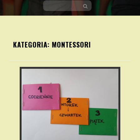
Skip
to
KATEGORIA:
MONTESSORI
content