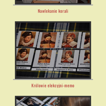
Nawlekanie korali
Królowie elekcyjni-memo