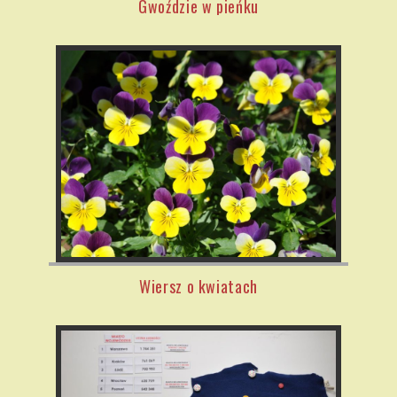
Gwoździe w pieńku
Wiersz o kwiatach