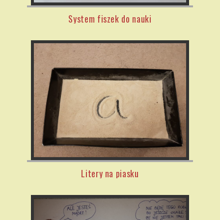
System fiszek do nauki
Litery na piasku