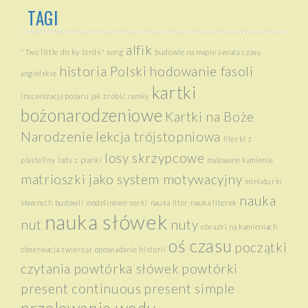
TAGI
alfik
"Two little dicky birds" song
budowle na mapie świata
czasy
historia Polski
hodowanie fasoli
angielskie
kartki
inscenizacja pożaru
jak zrobić ramkę
bożonarodzeniowe
Kartki na Boże
Narodzenie
lekcja trójstopniowa
literki z
losy skrzypcowe
plasteliny
lody z pianki
malowane kamienie
matrioszki jako system motywacyjny
miniaturki
nauka
sławnych budowli
modelinowe serki
nauka liter
nauka literek
nauka słówek
nut
nuty
obrazki na kamieniach
oś czasu
początki
obserwacja zwierząt
opowiadanie historii
czytania
powtórka słówek
powtórki
present continuous
present simple