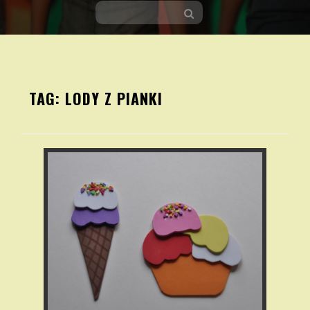
Skip
to
TAG:
LODY Z PIANKI
content