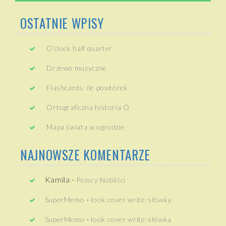
OSTATNIE WPISY
O’clock half quarter
Drzewo muzyczne
Flashcards: ile powtórek
Ortograficzna historia Ó
Mapa świata w ogrodzie
NAJNOWSZE KOMENTARZE
Kamila
-
Polscy Nobliści
-
SuperMemo
look cover write-słówka
-
SuperMemo
look cover write-słówka