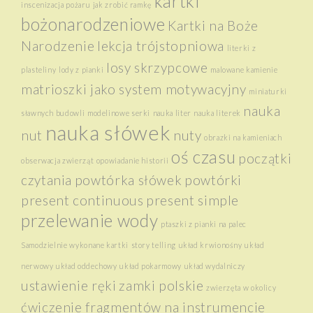
kartki
inscenizacja pożaru
jak zrobić ramkę
bożonarodzeniowe
Kartki na Boże
Narodzenie
lekcja trójstopniowa
literki z
losy skrzypcowe
plasteliny
lody z pianki
malowane kamienie
matrioszki jako system motywacyjny
miniaturki
nauka
sławnych budowli
modelinowe serki
nauka liter
nauka literek
nauka słówek
nut
nuty
obrazki na kamieniach
oś czasu
początki
obserwacja zwierząt
opowiadanie historii
czytania
powtórka słówek
powtórki
present continuous
present simple
przelewanie wody
ptaszki z pianki na palec
Samodzielnie wykonane kartki
story telling
układ krwionośny
układ
nerwowy
układ oddechowy
układ pokarmowy
układ wydalniczy
ustawienie ręki
zamki polskie
zwierzęta w okolicy
ćwiczenie fragmentów na instrumencie