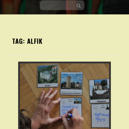
Skip
to
TAG:
ALFIK
content