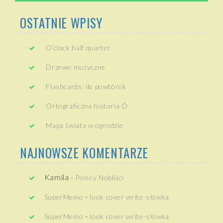
OSTATNIE WPISY
O’clock half quarter
Drzewo muzyczne
Flashcards: ile powtórek
Ortograficzna historia Ó
Mapa świata w ogrodzie
NAJNOWSZE KOMENTARZE
Kamila
-
Polscy Nobliści
-
SuperMemo
look cover write-słówka
-
SuperMemo
look cover write-słówka