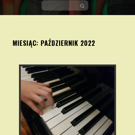
Skip
to
MIESIĄC:
PAŹDZIERNIK 2022
content