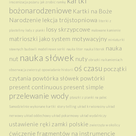
kartki
inscenizacja pożaru
jak zrobić ramkę
bożonarodzeniowe
Kartki na Boże
Narodzenie
lekcja trójstopniowa
literki z
losy skrzypcowe
plasteliny
lody z pianki
malowane kamienie
matrioszki jako system motywacyjny
miniaturki
nauka
sławnych budowli
modelinowe serki
nauka liter
nauka literek
nauka słówek
nut
nuty
obrazki na kamieniach
oś czasu
początki
obserwacja zwierząt
opowiadanie historii
czytania
powtórka słówek
powtórki
present continuous
present simple
przelewanie wody
ptaszki z pianki na palec
Samodzielnie wykonane kartki
story telling
układ krwionośny
układ
nerwowy
układ oddechowy
układ pokarmowy
układ wydalniczy
ustawienie ręki
zamki polskie
zwierzęta w okolicy
ćwiczenie fragmentów na instrumencie